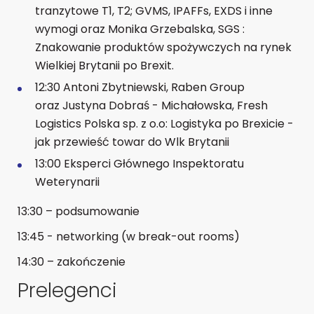
tranzytowe T1, T2; GVMS, IPAFFs, EXDS i inne
wymogi oraz
Monika Grzebalska
, SGS :
Znakowanie produktów spożywczych na rynek
Wielkiej Brytanii po Brexit.
12:30
Antoni Zbytniewski
, Raben Group
oraz
Justyna Dobraś - Michałowska
, Fresh
Logistics Polska sp. z o.o: Logistyka po Brexicie -
jak przewieść towar do Wlk Brytanii
13:00 Eksperci
Głównego Inspektoratu
Weterynarii
13:30 – podsumowanie
13:45 - networking (w break-out rooms)
14:30 – zakończenie
Prelegenci