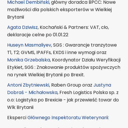
Michael Dembiński
, główny doradca BPCC: Nowe
możliwości dla polskich eksporterów w Wielkiej
Brytanii
Agata Dziwisz
, Kochański & Partners: VAT, cło,
deklaracje celne po 01.01.22
Huseyn Masmaliyev
, SGS : Gwarancje tranzytowe
T1, T2; GVMS, IPAFFs, EXDS i inne wymogi oraz
Monika Grzebalska
, Koordynator Działu Weryfikacji
Etykiet, SGS : Znakowanie produktów spożywczych
na rynek Wielkiej Brytanii po Brexit.
Antoni Zbytniewski
, Raben Group oraz
Justyna
Dobraś - Michałowska
, Fresh Logistics Polska sp. z
o.o: Logistyka po Brexicie - jak przewieść towar do
Wlk Brytanii
Eksperci
Głównego Inspektoratu Weterynarii
: