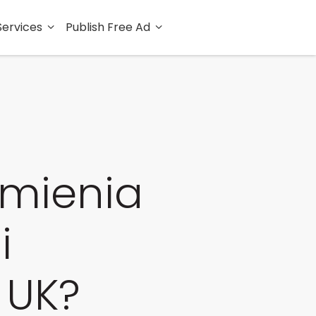
Services
Publish Free Ad
zmienia
i
 UK?