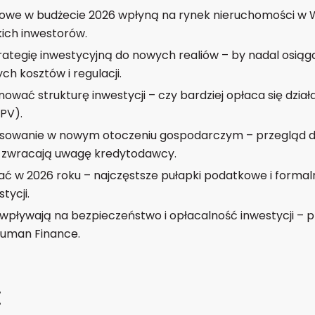
we w budżecie 2026 wpłyną na rynek nieruchomości w Wiel
kich inwestorów.
ategię inwestycyjną do nowych realiów – by nadal osiąg
h kosztów i regulacji.
ować strukturę inwestycji – czy bardziej opłaca się dział
SPV).
nsowanie w nowym otoczeniu gospodarczym – przegląd do
e zwracają uwagę kredytodawcy.
ać w 2026 roku – najczęstsze pułapki podatkowe i forma
tycji.
wpływają na bezpieczeństwo i opłacalność inwestycji – 
auman Finance.
: