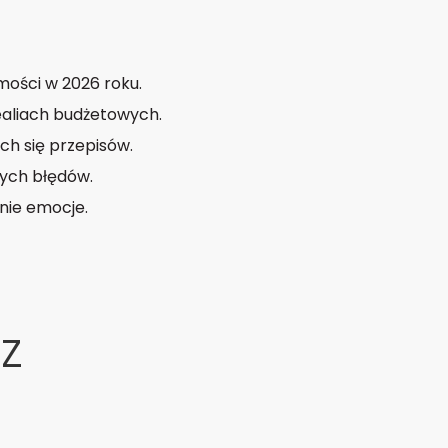
ości w 2026 roku.
ealiach budżetowych.
ch się przepisów.
nych błędów.
nie emocje.
z