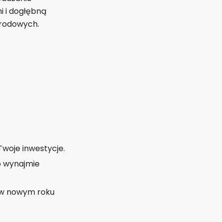
i i dogłębną
arodowych.
.
woje inwestycje.
b wynajmie
e w nowym roku