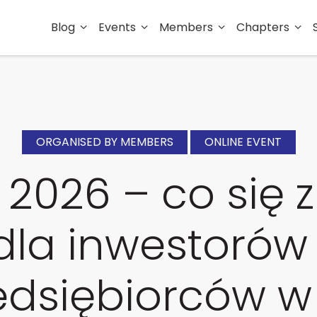
Blog
Events
Members
Chapters
ORGANISED BY MEMBERS
ONLINE EVENT
 2026 – co się 
dla inwestorów 
edsiębiorców w