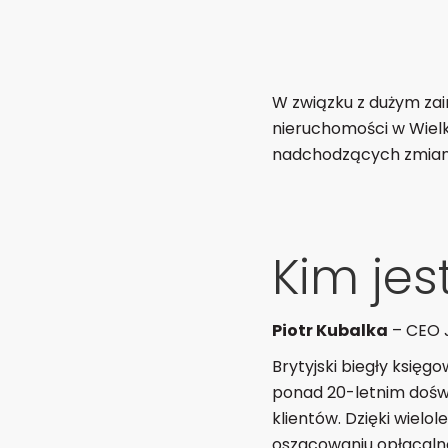
W związku z dużym za
nieruchomości w Wielki
nadchodzących zmiana
Kim je
Piotr Kubalka
– CEO 
Brytyjski biegły księg
ponad 20-letnim doświ
klientów. Dzięki wielo
oszacowaniu opłacalno