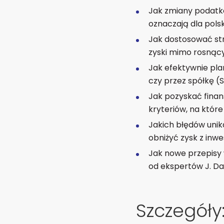
Jak zmiany podatko
oznaczają dla pols
Jak dostosować str
zyski mimo rosnącyc
Jak efektywnie plan
czy przez spółkę (
Jak pozyskać fina
kryteriów, na któr
Jakich błędów unik
obniżyć zysk z inwes
Jak nowe przepisy 
od ekspertów J. D
Szczegóły