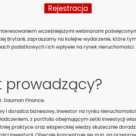
Rejestracja
interesowaniem wcześniejszymi webinarami poświęconym
ej Brytanii, zapraszamy na kolejne wydarzenie, które tym
ch podatkowych i ich wpływie na rynek nieruchomości.
st prowadzący?
J. Dauman Finance.
owy i doradca biznesowy, inwestor na rynku nieruchomości w
adczeniem, z portfolio obejmującym setki inwestycji włas
letniej praktyce oraz eksperckiej wiedzy skutecznie dorad
ści inwestycji. Obecnie koncentruje się m.in. na przepro