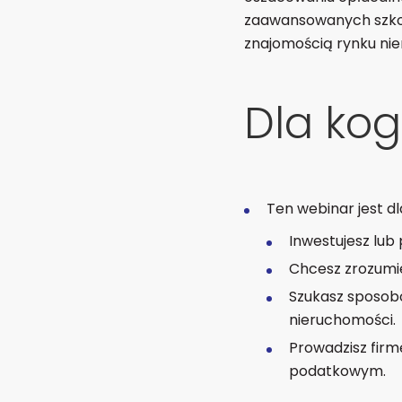
zaawansowanych szkole
znajomością rynku nie
Dla kog
Ten webinar jest dla 
Inwestujesz lub
Chcesz zrozumie
Szukasz sposobó
nieruchomości.
Prowadzisz firm
podatkowym.