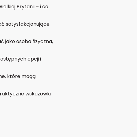
kiej Brytanii – i co
ać satysfakcjonujące
ać jako osoba fizyczna,
stępnych opcji i
lne, które mogą
praktyczne wskazówki